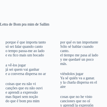
Letra de Bom pra mim de Sallim
porque é que importa tanto
por qué es tan importante
só sei falar quando canto
Sólo sé hablar cuando
o tempo passa-me ao lado
canto.
e eu fico mais um bocado
el tiempo me pasa al lado
y me quedaré un poco
más.
a vê-los jogar
já sei quem vai ganhar
e a conversa dispersa no ar
viéndolos jugar
Ya sé quién va a ganar.
y la charla dispersa en el
coisas que eu não vi
aire
canções que eu não ouvi
e aprendi a expressão
mas fiquei sem noção
cosas que no he visto
do que é bom pra mim
canciones que no oí
y aprendí la expresión