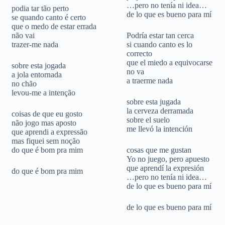
…pero no tenía ni idea…
podia tar tão perto
de lo que es bueno para mí
se quando canto é certo
que o medo de estar errada
não vai
Podría estar tan cerca
trazer-me nada
si cuando canto es lo
correcto
que el miedo a equivocarse
sobre esta jogada
no va
a jola entornada
a traerme nada
no chão
levou-me a intenção
sobre esta jugada
la cerveza derramada
coisas de que eu gosto
sobre el suelo
não jogo mas aposto
me llevó la intención
que aprendi a expressão
mas fiquei sem noção
do que é bom pra mim
cosas que me gustan
Yo no juego, pero apuesto
que aprendí la expresión
do que é bom pra mim
…pero no tenía ni idea…
de lo que es bueno para mí
de lo que es bueno para mí