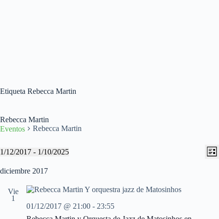
Etiqueta
Rebecca Martin
Rebecca Martin
Rebecca Martin
Eventos
N
N
Eventos
1/12/2017
 - 
1/10/2025
L
a
a
S
i
v
v
e
diciembre 2017
s
e
e
l
t
g
g
e
a
Vie
a
a
c
1
c
c
c
01/12/2017 @ 21:00
-
23:55
i
i
i
o
Rebecca Martin y Orquesta de Jazz de Matosinhos en
ó
ó