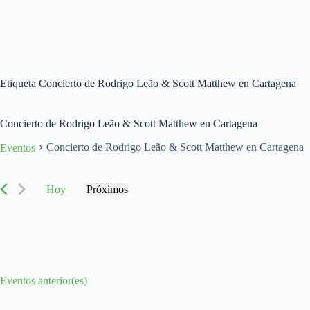
Etiqueta
Concierto de Rodrigo Leão & Scott Matthew en Cartagena
Concierto de Rodrigo Leão & Scott Matthew en Cartagena
Concierto de Rodrigo Leão & Scott Matthew en Cartagena
Eventos
Eventos
Hoy
Próximos
S
e
l
e
c
c
i
Eventos
anterior(es)
o
n
a