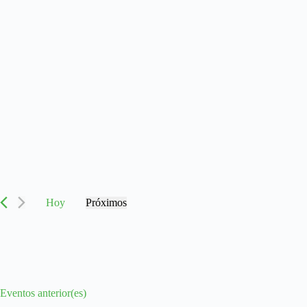
Eventos
Hoy
Próximos
S
e
l
e
c
c
i
Eventos
anterior(es)
o
n