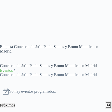
Etiqueta
Concierto de Joâo Paulo Santos y Bruno Monteiro en
Madrid
Concierto de Joâo Paulo Santos y Bruno Monteiro en Madrid
Eventos
Concierto de Joâo Paulo Santos y Bruno Monteiro en Madrid
Eventos
No hay eventos programados.
A
v
i
N
N
Próximos
s
L
a
a
S
o
i