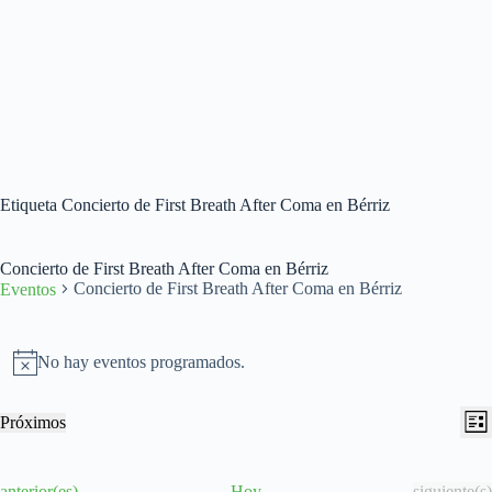
Etiqueta
Concierto de First Breath After Coma en Bérriz
Concierto de First Breath After Coma en Bérriz
Concierto de First Breath After Coma en Bérriz
Eventos
Eventos
No hay eventos programados.
A
v
i
N
N
Próximos
s
L
a
a
S
o
i
v
v
e
s
e
e
l
t
E
E
anterior(es)
Hoy
siguiente(s)