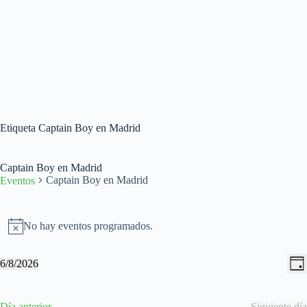
Etiqueta
Captain Boy en Madrid
Captain Boy en Madrid
Captain Boy en Madrid
Eventos
Eventos
en
No hay eventos programados.
A
06/08/2026
v
i
N
N
6/8/2026
s
D
a
a
S
o
í
v
v
e
a
e
e
l
Día anterior
Siguiente día