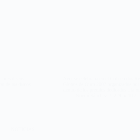
ejores discos
Ayer se celebraba en el Coliseo dos Re
ón de los discos
Globos de Ouro 2007 organizados por el
dentro de los premios dedicados a la 
Noemí Sánchez
22/05/2017
NOTICIAS