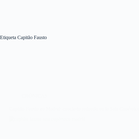
Etiqueta
Capitão Fausto
CRÓNICAS
Capitão Fausto en Madrid: concierto redondo en la Sala Copérnic