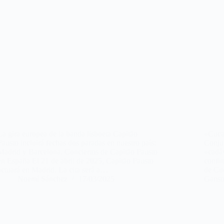
La gira europea de la banda lisboeta Capitão
«Cuca 
Fausto incluirá fechas dos paradas en nuestro país:
Conju
Madrid y Barcelona. Conciertos de Capitão Fausto
«cadáv
en España El 21 de abril de 2025, Capitão Fausto
confin
actuará en Madrid. La cita será a…
de Cu
Noemí Sánchez
17/03/2025
Ganso