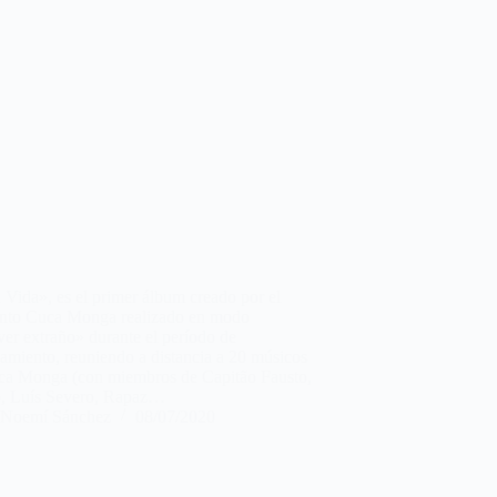
Vida», es el primer álbum creado por el
nto Cuca Monga realizado en modo
er extraño» durante el período de
amiento, reuniendo a distancia a 20 músicos
ca Monga (con miembros de Capitão Fausto,
, Luís Severo, Rapaz…
Noemí Sánchez
08/07/2020