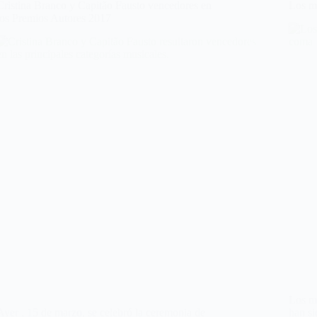
Cristina Branco y Capitão Fausto vencedores en
Los m
los Premios Autores 2017
Los me
Ayer , 15 de marzo, se celebró la ceremonia de
han si