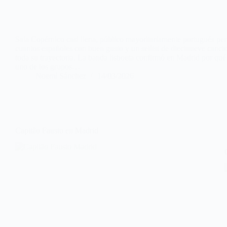
Sala Copérnico casi llena, público mayoritariamente portugués pe
cuantos españoles con buen gusto y un setlist de diecinueve canci
toda su trayectoria. La banda lisboeta confirmó en Madrid por qué
uno de los grupos…
Noemí Sánchez
14/03/2026
Capitão Fausto en Madrid