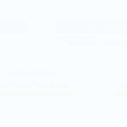
ro también unos
Capitão Fausto regresan a España en 
ones que repasó
primera gira europea que les llevó a ag
 siguen siendo
Ámsterdam. La banda lisboeta, cofunda
presenta en Madrid…
Noemí Sánchez
10/02/2026
AGENDA
,
NOTICIAS
Capitão Fausto en Madrid y Barcelona
Conju